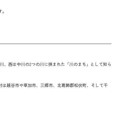
す。
江戸川、西は中川の2つの川に挟まれた「川のまち」として知ら
村は越谷市や草加市、三郷市、北葛飾郡松伏町、そして千