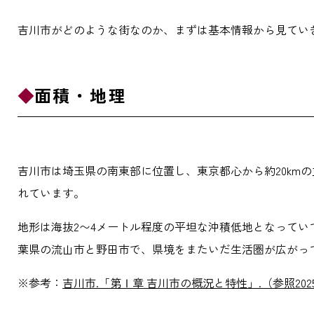
吉川市がどのような街なのか、まずは基本情報から見てい
面積・地理
吉川市は埼玉県の南東部に位置し、東京都心から約20kmの
れています。
地形は海抜2〜4メートル程度の平坦な沖積低地となって
葉県の流山市と野田市で、県境をまたいだ生活圏が広がっ
※参考：
吉川市.「第Ⅰ章 吉川市の概況と特性」.（参照2025-1