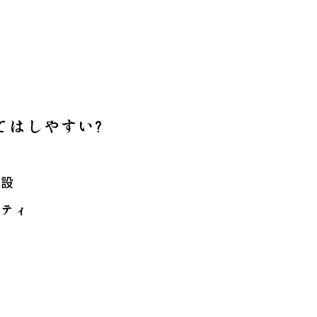
数
てはしやすい?
校
施設
ニティ
設