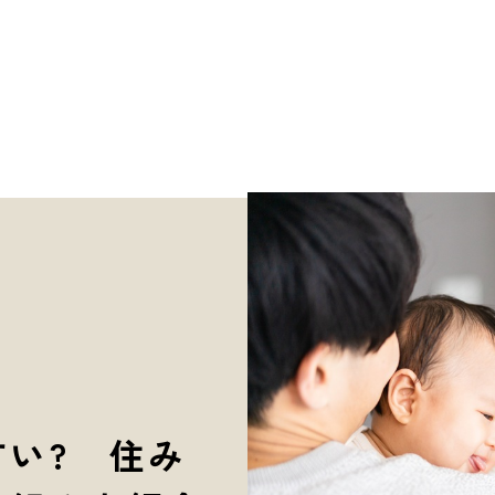
い? 住み