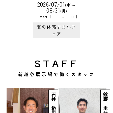
2
0
2
6
0
7
0
1
/
/
(水)～
0
8
3
1
/
(月)
｜ start ｜ 10:00～16:00 ｜
夏の体感すまいフ
ェア
STAFF
新越谷展示場で働くスタッフ
石井 裕司
舘野 圭汰