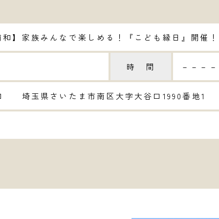
浦和】家族みんなで楽しめる！『こども縁日』開催！
時 間
－－－－
 埼玉県さいたま市南区大字大谷口1990番地1