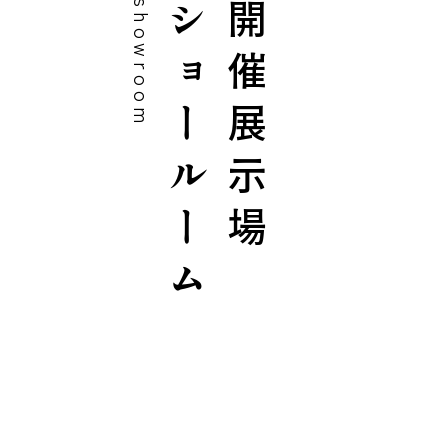
showroom
ショールーム
開催展示場