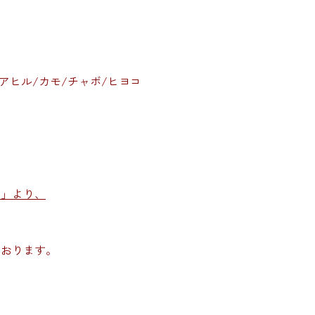
アヒル/カモ/チャボ/ヒヨコ
む」より、
ております。