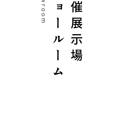
showroom
ショールーム
開催展示場