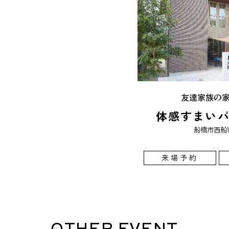
友達家族の
体感すまい
船橋市西船1-
来場予約
OTHER EVENT