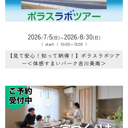
2
0
2
6
7
5
2
0
2
6
8
3
0
/
/
(日)～
/
/
(日)
｜ start ｜ 10:00～12:00 ｜
【見て安心！知って納得！】ポラスラボツア
ー＜体感すまいパーク吉川美南＞