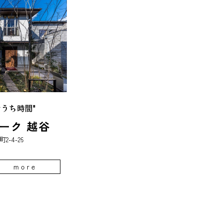
うち時間"
ーク 越谷
-4-26
more