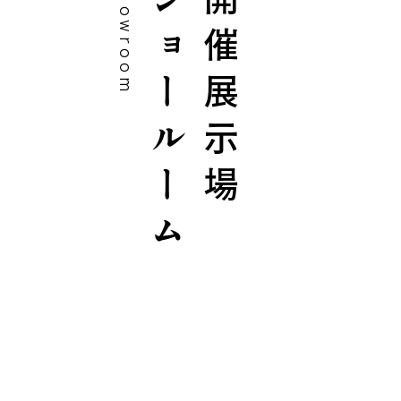
showroom
ショールーム
開催展示場