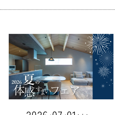
2
0
2
6
0
7
0
1