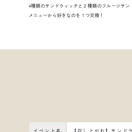
4種類のサンドウィッチと２種類のフルーツサン
メニューから好きなのを１つ交換！
イベント名
【召し上がれ】サンド