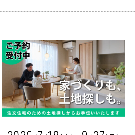
2
0
2
6
7
1
8
9
2
7