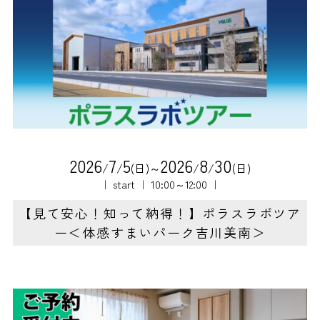
2
0
2
6
7
5
2
0
2
6
8
3
0
/
/
(日)～
/
/
(日)
｜ start ｜ 10:00～12:00 ｜
【見て安心！知って納得！】ポラスラボツア
ー＜体感すまいパーク吉川美南＞