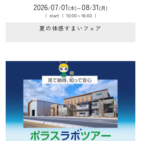
2
0
2
6
0
7
0
1
0
8
3
1
/
/
(水)～
/
(月)
｜ start ｜ 10:00～16:00 ｜
夏の体感すまいフェア