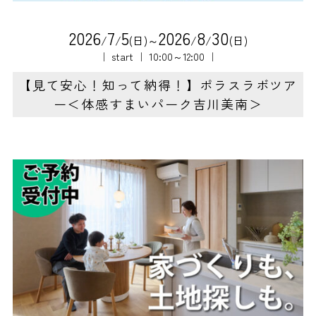
2
0
2
6
7
5
2
0
2
6
8
3
0
/
/
(日)～
/
/
(日)
｜ start ｜ 10:00～12:00 ｜
【見て安心！知って納得！】ポラスラボツア
ー＜体感すまいパーク吉川美南＞