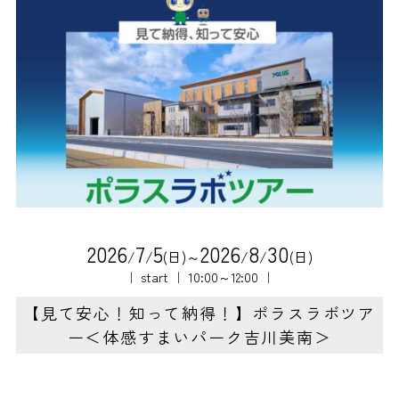
2
0
2
6
7
5
2
0
2
6
8
3
0
/
/
(日)～
/
/
(日)
｜ start ｜ 10:00～12:00 ｜
【見て安心！知って納得！】ポラスラボツア
ー＜体感すまいパーク吉川美南＞