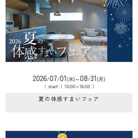
2
0
2
6
0
7
0
1
0
8
3
1
/
/
(水)～
/
(月)
｜ start ｜ 10:00～16:00 ｜
夏の体感すまいフェア