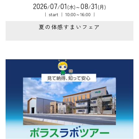
2
0
2
6
0
7
0
1
0
8
3
1
/
/
(水)～
/
(月)
｜ start ｜ 10:00～16:00 ｜
夏の体感すまいフェア