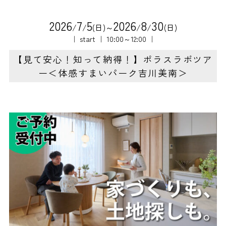
2
0
2
6
7
5
2
0
2
6
8
3
0
/
/
(日)～
/
/
(日)
｜ start ｜ 10:00～12:00 ｜
【見て安心！知って納得！】ポラスラボツア
ー＜体感すまいパーク吉川美南＞