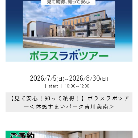
2
0
2
6
7
5
2
0
2
6
8
3
0
/
/
(日)～
/
/
(日)
｜ start ｜ 10:00～12:00 ｜
【見て安心！知って納得！】ポラスラボツア
ー＜体感すまいパーク吉川美南＞