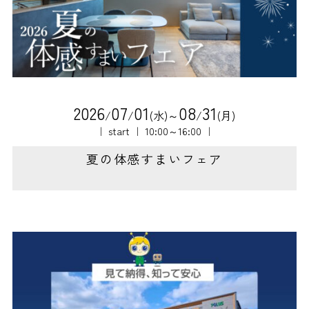
2
0
2
6
0
7
0
1
0
8
3
1
/
/
(水)～
/
(月)
｜ start ｜ 10:00～16:00 ｜
夏の体感すまいフェア