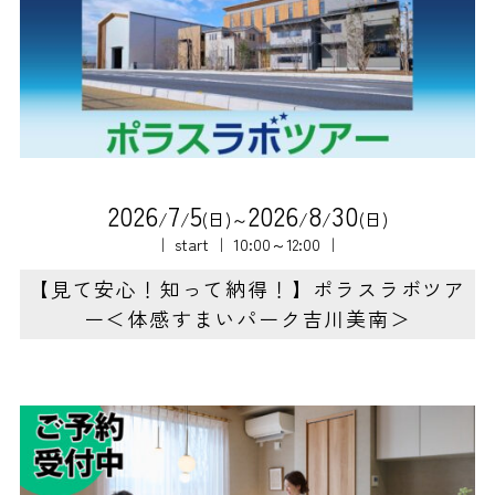
2
0
2
6
7
5
2
0
2
6
8
3
0
/
/
(日)～
/
/
(日)
｜ start ｜ 10:00～12:00 ｜
【見て安心！知って納得！】ポラスラボツア
ー＜体感すまいパーク吉川美南＞