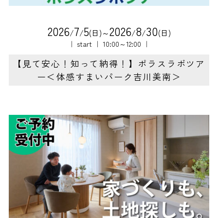
2
0
2
6
7
5
2
0
2
6
8
3
0
/
/
(日)～
/
/
(日)
｜ start ｜ 10:00～12:00 ｜
【見て安心！知って納得！】ポラスラボツア
ー＜体感すまいパーク吉川美南＞