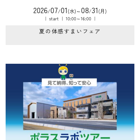
2
0
2
6
0
7
0
1
0
8
3
1
/
/
(水)～
/
(月)
｜ start ｜ 10:00～16:00 ｜
夏の体感すまいフェア