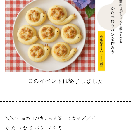
このイベントは終了しました
＼＼＼ 雨の日がちょっと楽しくなる／／／
か た つ む り パ ン づ く り