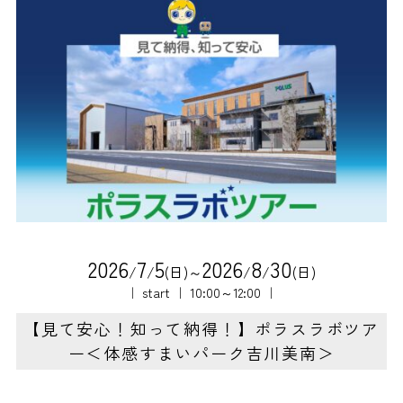
2
0
2
6
7
5
2
0
2
6
8
3
0
/
/
(日)～
/
/
(日)
｜ start ｜ 10:00～12:00 ｜
【見て安心！知って納得！】ポラスラボツア
ー＜体感すまいパーク吉川美南＞