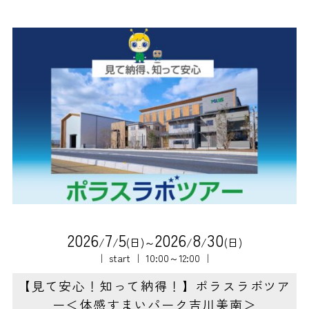
2
0
2
6
7
5
2
0
2
6
8
3
0
/
/
(日)～
/
/
(日)
｜ start ｜ 10:00～12:00 ｜
【見て安心！知って納得！】ポラスラボツア
ー＜体感すまいパーク吉川美南＞