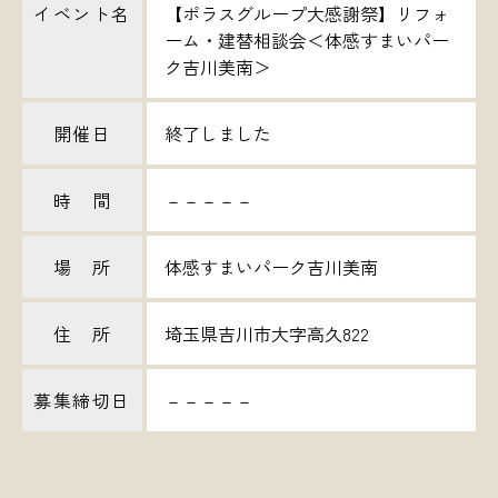
イベント名
【ポラスグループ大感謝祭】リフォ
ーム・建替相談会＜体感すまいパー
ク吉川美南＞
開催日
終了しました
時 間
－－－－－
場 所
体感すまいパーク吉川美南
住 所
埼玉県吉川市大字高久822
募集締切日
－－－－－