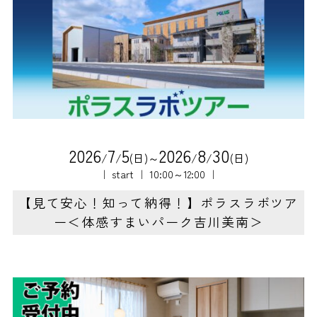
2
0
2
6
7
5
2
0
2
6
8
3
0
/
/
(日)～
/
/
(日)
｜ start ｜ 10:00～12:00 ｜
【見て安心！知って納得！】ポラスラボツア
ー＜体感すまいパーク吉川美南＞