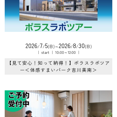
2
0
2
6
7
5
2
0
2
6
8
3
0
/
/
(日)～
/
/
(日)
｜ start ｜ 10:00～12:00 ｜
【見て安心！知って納得！】ポラスラボツア
ー＜体感すまいパーク吉川美南＞