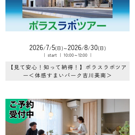
2
0
2
6
7
5
2
0
2
6
8
3
0
/
/
(日)～
/
/
(日)
｜ start ｜ 10:00～12:00 ｜
【見て安心！知って納得！】ポラスラボツア
ー＜体感すまいパーク吉川美南＞