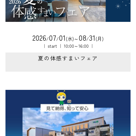
2
0
2
6
0
7
0
1
0
8
3
1
/
/
(水)～
/
(月)
｜ start ｜ 10:00～16:00 ｜
夏の体感すまいフェア