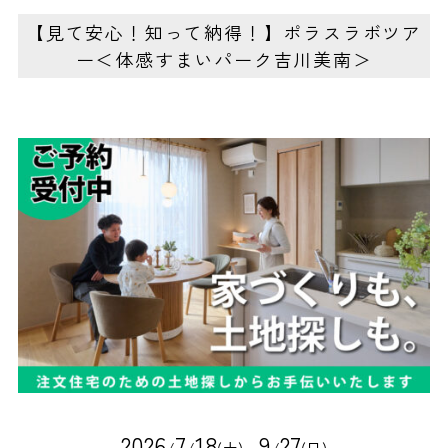
【見て安心！知って納得！】ポラスラボツア
ー＜体感すまいパーク吉川美南＞
2
0
2
6
7
1
8
9
2
7
/
/
(土)～
/
(日)