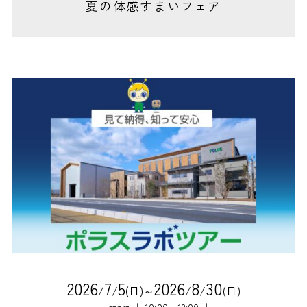
夏の体感すまいフェア
2
0
2
6
7
5
2
0
2
6
8
3
0
/
/
(日)～
/
/
(日)
｜ start ｜ 10:00～12:00 ｜