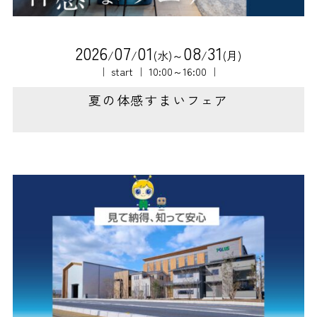
2
0
2
6
0
7
0
1
0
8
3
1
/
/
(水)～
/
(月)
｜ start ｜ 10:00～16:00 ｜
夏の体感すまいフェア