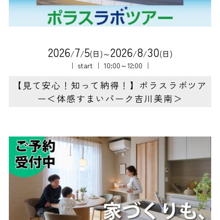
2
0
2
6
7
5
2
0
2
6
8
3
0
/
/
(日)～
/
/
(日)
｜ start ｜ 10:00～12:00 ｜
【見て安心！知って納得！】ポラスラボツア
ー＜体感すまいパーク吉川美南＞