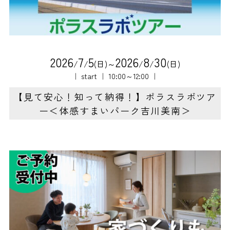
2
0
2
6
7
5
2
0
2
6
8
3
0
/
/
(日)～
/
/
(日)
｜ start ｜ 10:00～12:00 ｜
【見て安心！知って納得！】ポラスラボツア
ー＜体感すまいパーク吉川美南＞