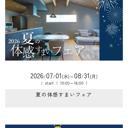
2
0
2
6
0
7
0
1
0
8
3
1
/
/
(水)～
/
(月)
｜ start ｜ 10:00～16:00 ｜
夏の体感すまいフェア