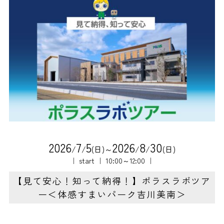
2
0
2
6
7
5
2
0
2
6
8
3
0
/
/
(日)～
/
/
(日)
｜ start ｜ 10:00～12:00 ｜
【見て安心！知って納得！】ポラスラボツア
ー＜体感すまいパーク吉川美南＞