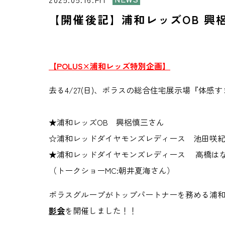
【開催後記】浦和レッズOB 興
【POLUS×浦和レッズ特別企画】
去る4/27(日)、ポラスの総合住宅展示場『体感
★浦和レッズOB 興梠慎三さん
☆浦和レッドダイヤモンズレディース 池田咲紀
★浦和レッドダイヤモンズレディース 高橋はな
（トークショーMC:朝井夏海さん）
ポラスグループがトップパートナーを務める浦和
影会
を開催しました！！