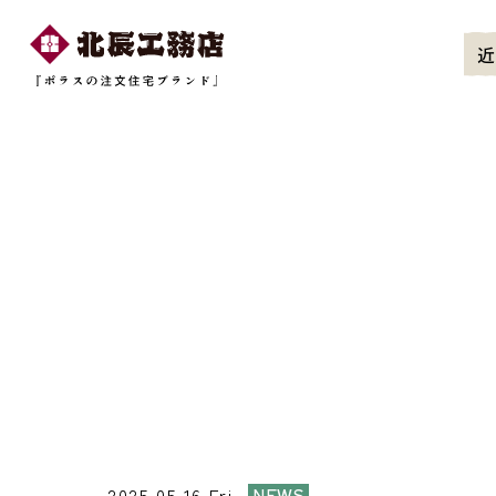
近
2025.05.16.Fri
NEWS