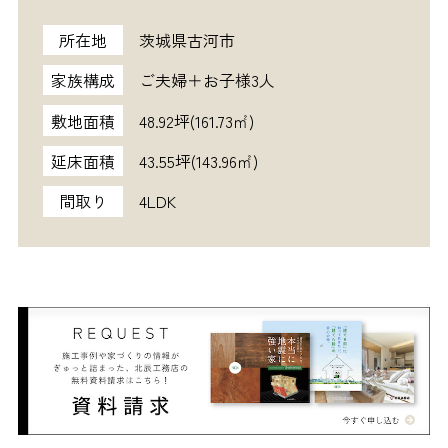
所在地
茨城県古河市
家族構成
ご夫婦＋お子様3人
敷地面積
48.92坪(161.73㎡)
延床面積
43.55坪(143.96㎡)
間取り
4LDK