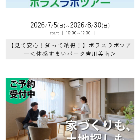
2
0
2
6
7
5
2
0
2
6
8
3
0
/
/
(日)～
/
/
(日)
｜ start ｜ 10:00～12:00 ｜
【見て安心！知って納得！】ポラスラボツア
ー＜体感すまいパーク吉川美南＞