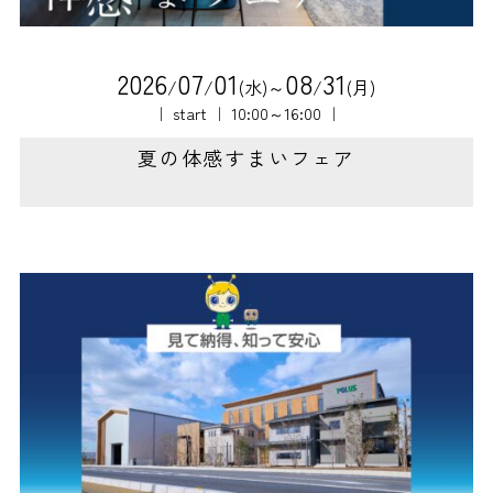
2
0
2
6
0
7
0
1
0
8
3
1
/
/
(水)～
/
(月)
｜ start ｜ 10:00～16:00 ｜
夏の体感すまいフェア