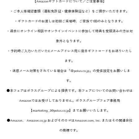
【Amazonギフトカードについて／ご注意事項】
・ご本人様確認書類（運転免許証・健康保険証など）
をご提示いただきます。
・ギフトカードのお渡しは初回ご来場時、ご家族で1回のみとなります。
・過去にオンライン相談やオンラインイベントに参加して特典を受領済みの方は対
象外となります。
・予約時ご入力いただいたEメールアドレス宛に後日ギフトコードをお送りいたし
ます。
・迷惑メール対策をされている場合は「＠polus.co.jp」の受信設定をお願いしま
す。
●本フェアはポラスグループによる提供です。本フェアについてのお問い合わせは
Amazonではお受けしておりません。ポラスグループフェア事務局
【marketing_2@polus.co.jp】までお願いいたします。
●Amazon、 Amazon.co.jp およびそのロゴはAmazon.com, Inc. またはその関連会社
の商標です。