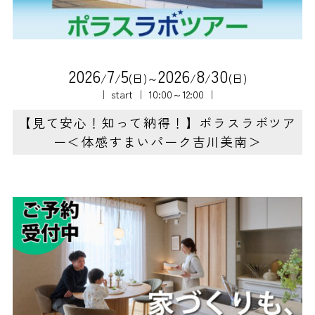
2
0
2
6
7
5
2
0
2
6
8
3
0
/
/
(日)～
/
/
(日)
｜ start ｜ 10:00～12:00 ｜
【見て安心！知って納得！】ポラスラボツア
ー＜体感すまいパーク吉川美南＞