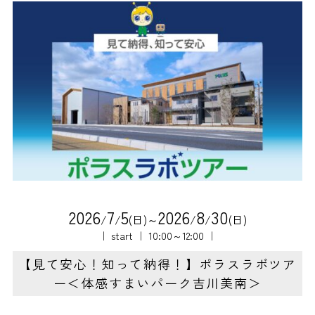
2
0
2
6
7
5
2
0
2
6
8
3
0
/
/
(日)～
/
/
(日)
｜ start ｜ 10:00～12:00 ｜
【見て安心！知って納得！】ポラスラボツア
ー＜体感すまいパーク吉川美南＞