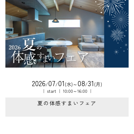
2
0
2
6
0
7
0
1
0
8
3
1
/
/
(水)～
/
(月)
｜ start ｜ 10:00～16:00 ｜
夏の体感すまいフェア