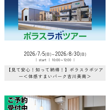
2
0
2
6
7
5
2
0
2
6
8
3
0
/
/
(日)～
/
/
(日)
｜ start ｜ 10:00～12:00 ｜
【見て安心！知って納得！】ポラスラボツア
ー＜体感すまいパーク吉川美南＞