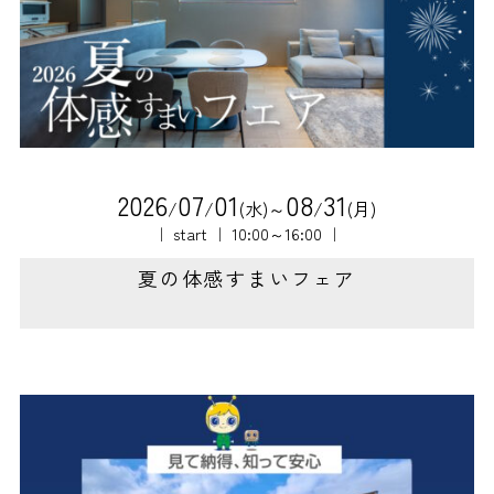
2
0
2
6
0
7
0
1
0
8
3
1
/
/
(水)～
/
(月)
｜ start ｜ 10:00～16:00 ｜
夏の体感すまいフェア