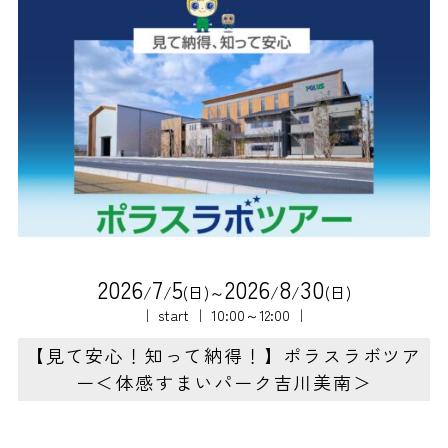
2
0
2
6
7
5
2
0
2
6
8
3
0
/
/
(日)～
/
/
(日)
｜ start ｜ 10:00～12:00 ｜
【見て安心！知って納得！】ポラスラボツア
ー＜体感すまいパーク吉川美南＞